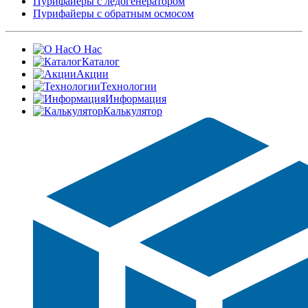
Пурифайеры с ледогенератором
Пурифайеры с обратным осмосом
О Нас
Каталог
Акции
Технологии
Информация
Калькулятор