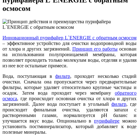
пурифайера L`ENERGIE с обратным
осмосом
Инновационный пурифайер L`ENERGIE с обратным осмосом
– эффективное устройство для очистки водопроводной воды
от хлора и других загрязнений.
Принцип его работы
основан
на использовании полупроницаемой мембраны, которая
позволяет проходить только молекулам воды, отделяя и удаляя
из нее все остальные примеси.
Вода, поступающая в
фильтр
, проходит несколько стадий
очистки. Сначала она пропускается через предварительные
фильтры, которые удаляет относительно крупные частицы и
осадок. Затем вода проходит через мембрану
обратного
осмоса
, где происходит основная очистка от хлора и других
загрязнений. Далее вода поступает в угольный
фильтр
, где
происходит финальная очистка, удаляются запахи с
растворенными газами, нормализуется pH баланс и
улучшается вкус воды. Опционально в
пурифайере
можно
установить постминерализатор, который добавляет к воде
полезные минералы.