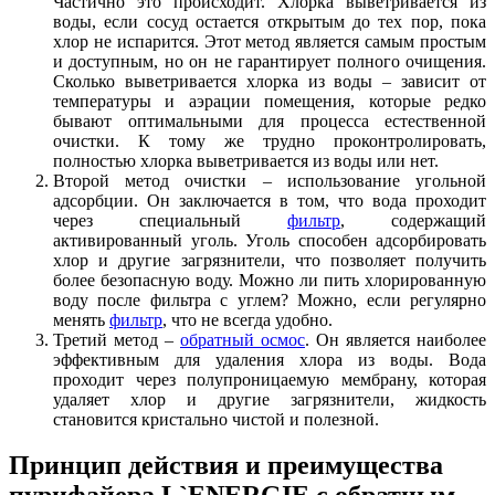
Частично это происходит. Хлорка выветривается из
воды, если сосуд остается открытым до тех пор, пока
хлор не испарится. Этот метод является самым простым
и доступным, но он не гарантирует полного очищения.
Сколько выветривается хлорка из воды – зависит от
температуры и аэрации помещения, которые редко
бывают оптимальными для процесса естественной
очистки. К тому же трудно проконтролировать,
полностью хлорка выветривается из воды или нет.
Второй метод очистки – использование угольной
адсорбции. Он заключается в том, что вода проходит
через специальный
фильтр
, содержащий
активированный уголь. Уголь способен адсорбировать
хлор и другие загрязнители, что позволяет получить
более безопасную воду. Можно ли пить хлорированную
воду после фильтра с углем? Можно, если регулярно
менять
фильтр
, что не всегда удобно.
Третий метод –
обратный осмос
. Он является наиболее
эффективным для удаления хлора из воды. Вода
проходит через полупроницаемую мембрану, которая
удаляет хлор и другие загрязнители, жидкость
становится кристально чистой и полезной.
Принцип действия и преимущества