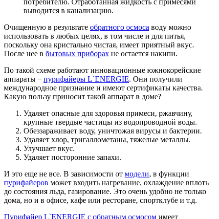
потребителю. Отработанная жидкость с примесями
выводится в канализацию.
Очищенную в результате
обратного осмоса
воду можно
использовать в любых целях, в том числе и для питья,
поскольку она кристально чистая, имеет приятный вкус.
После нее в
бытовых приборах
не остается накипи.
По такой схеме работают инновационные южнокорейские
аппараты –
пурифайеры L`ENERGIE
. Они получили
международное признание и имеют сертификаты качества.
Какую пользу приносит такой аппарат в доме?
Удаляет опасные для здоровья примеси, ржавчину,
крупные твердые частицы из водопроводной воды.
Обеззараживает воду, уничтожая вирусы и бактерии.
Удаляет хлор, тригаллометаны, тяжелые металлы.
Улучшает вкус.
Удаляет посторонние запахи.
И это еще не все. В зависимости от
модели
, в функции
пурифайеров
может входить нагревание, охлаждение вплоть
до состояния льда, газирование. Это очень удобно не только
дома, но и в офисе, кафе или ресторане, спортклубе и т.д.
Пурифайер L`ENERGIE с обратным осмосом
имеет