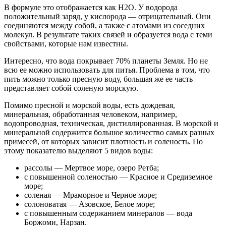
В формуле это отображается как H2O. У водорода
положительный заряд, у кислорода — отрицательный. Они
соединяются между собой, а также с атомами из соседних
молекул. В результате таких связей и образуется вода с теми
свойствами, которые нам известны.
Интересно, что вода покрывает 70% планеты Земля. Но не
всю ее можно использовать для питья. Проблема в том, что
пить можно только пресную воду, большая же ее часть
представляет собой соленую морскую.
Помимо пресной и морской воды, есть дождевая,
минеральная, обработанная человеком, например,
водопроводная, техническая, дистиллированная. В морской и
минеральной содержится большое количество самых разных
примесей, от которых зависит плотность и соленость. По
этому показателю выделяют 5 видов воды:
рассолы — Мертвое море, озеро Ретба;
с повышенной соленостью — Красное и Средиземное
море;
соленая — Мраморное и Черное море;
солоноватая — Азовское, Белое море;
с повышенным содержанием минералов — вода
Боржоми, Нарзан.