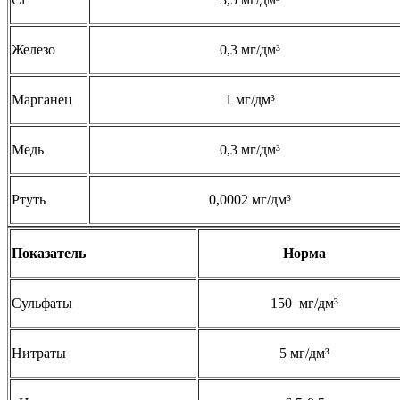
Железо
0,3 мг/дм³
Марганец
1 мг/дм³
Медь
0,3 мг/дм³
Ртуть
0,0002 мг/дм³
Показатель
Норма
Сульфаты
150 мг/дм³
Нитраты
5 мг/дм³