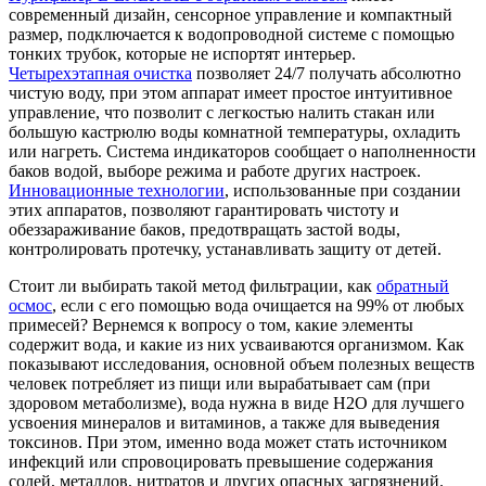
современный дизайн, сенсорное управление и компактный
размер, подключается к водопроводной системе с помощью
тонких трубок, которые не испортят интерьер.
Четырехэтапная очистка
позволяет 24/7 получать абсолютно
чистую воду, при этом аппарат имеет простое интуитивное
управление, что позволит с легкостью налить стакан или
большую кастрюлю воды комнатной температуры, охладить
или нагреть. Система индикаторов сообщает о наполненности
баков водой, выборе режима и работе других настроек.
Инновационные технологии
, использованные при создании
этих аппаратов, позволяют гарантировать чистоту и
обеззараживание баков, предотвращать застой воды,
контролировать протечку, устанавливать защиту от детей.
Стоит ли выбирать такой метод фильтрации, как
обратный
осмос
, если с его помощью вода очищается на 99% от любых
примесей? Вернемся к вопросу о том, какие элементы
содержит вода, и какие из них усваиваются организмом. Как
показывают исследования, основной объем полезных веществ
человек потребляет из пищи или вырабатывает сам (при
здоровом метаболизме), вода нужна в виде Н2О для лучшего
усвоения минералов и витаминов, а также для выведения
токсинов. При этом, именно вода может стать источником
инфекций или спровоцировать превышение содержания
солей, металлов, нитратов и других опасных загрязнений.