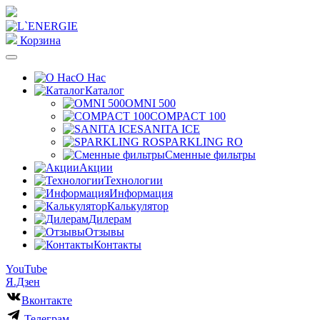
Корзина
О Нас
Каталог
OMNI 500
COMPACT 100
SANITA ICE
SPARKLING RO
Сменные фильтры
Акции
Технологии
Информация
Калькулятор
Дилерам
Отзывы
Контакты
YouTube
Я.Дзен
Вконтакте
Телеграм