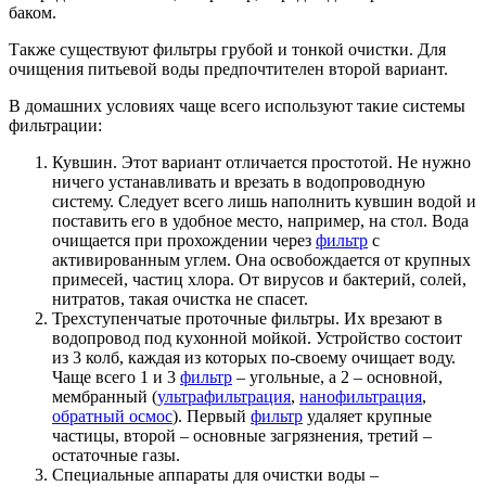
баком.
Также существуют фильтры грубой и тонкой очистки. Для
очищения питьевой воды предпочтителен второй вариант.
В домашних условиях чаще всего используют такие системы
фильтрации:
Кувшин. Этот вариант отличается простотой. Не нужно
ничего устанавливать и врезать в водопроводную
систему. Следует всего лишь наполнить кувшин водой и
поставить его в удобное место, например, на стол. Вода
очищается при прохождении через
фильтр
с
активированным углем. Она освобождается от крупных
примесей, частиц хлора. От вирусов и бактерий, солей,
нитратов, такая очистка не спасет.
Трехступенчатые проточные фильтры. Их врезают в
водопровод под кухонной мойкой. Устройство состоит
из 3 колб, каждая из которых по-своему очищает воду.
Чаще всего 1 и 3
фильтр
– угольные, а 2 – основной,
мембранный (
ультрафильтрация
,
нанофильтрация
,
обратный осмос
). Первый
фильтр
удаляет крупные
частицы, второй – основные загрязнения, третий –
остаточные газы.
Специальные аппараты для очистки воды –