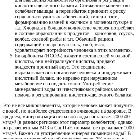
кислотно-щелочного баланса. Сниженное количество
ослабляет мышцы, а переизбыток приводит к риску
сердечно-сосудистых заболеваний, гипертензии,
формированию камней в желчном и мочевом пузыре и
т.д. Хлориды в большом количестве человек потребляет
в составе обработанных продуктов – консервов, соусов,
колбас, соленой рыбы и т.п. Обычный рацион,
содержащий поваренную соль, хлеб, мясо,
удовлетворяет потребность человека в этих элементах.
Бикарбонаты (HCO3-) входят в состав солей угольной
кислоты, они нейтрализуют кислоты, придают
жидкости приятный вкус. Это соединение
вырабатывается в организме человека и поддерживает
кислотный баланс, но нередко при нарушенном
метаболизме его недостаточно. Употребление
минеральной воды из известняковых районов может
помочь в регулировании кислотно-щелочного баланса.
Это не все микроэлементы, которые человек может получить
с водой, но наиболее существенно влияющие на здоровье. В
среднем, минерализация питьевой воды составляет 200-600
мг/дм³ (в разных регионах этот параметр колеблется), однако
по разрешенным ВОЗ и СанПиН нормам, не превышает 1000
мг/дм³. Важно ли употребление минерализованной воды? В
организм с питьевой водой попадает около 7% полезных