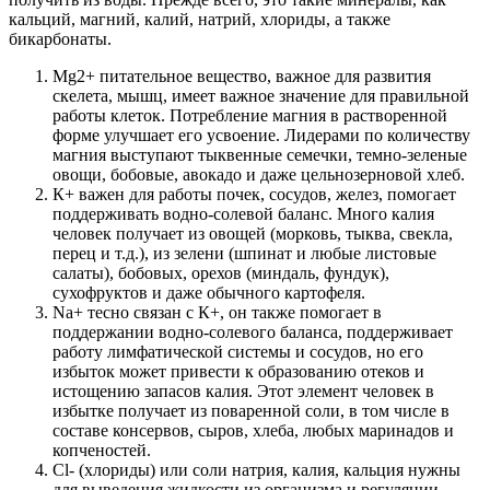
кальций, магний, калий, натрий, хлориды, а также
бикарбонаты.
Mg2+ питательное вещество, важное для развития
скелета, мышц, имеет важное значение для правильной
работы клеток. Потребление магния в растворенной
форме улучшает его усвоение. Лидерами по количеству
магния выступают тыквенные семечки, темно-зеленые
овощи, бобовые, авокадо и даже цельнозерновой хлеб.
К+ важен для работы почек, сосудов, желез, помогает
поддерживать водно-солевой баланс. Много калия
человек получает из овощей (морковь, тыква, свекла,
перец и т.д.), из зелени (шпинат и любые листовые
салаты), бобовых, орехов (миндаль, фундук),
сухофруктов и даже обычного картофеля.
Na+ тесно связан с К+, он также помогает в
поддержании водно-солевого баланса, поддерживает
работу лимфатической системы и сосудов, но его
избыток может привести к образованию отеков и
истощению запасов калия. Этот элемент человек в
избытке получает из поваренной соли, в том числе в
составе консервов, сыров, хлеба, любых маринадов и
копченостей.
Cl- (хлориды) или соли натрия, калия, кальция нужны
для выведения жидкости из организма и регуляции