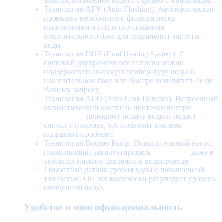
электролизованной водой, с целью стерилизации.
Технология AFV (Auto Flushing). Автоматическая
промывка мембранного фильтра перед
наполнением и после опустошения
накопительного бака для сохранения чистоты
воды.
Технология DHS (Dual Heating System). С
системой двухрежимного нагрева можно
поддерживать высокую температуру воды в
накопительном баке или быстро вскипятить ее по
Вашему запросу.
Технология ALD (Auto Leak Detector). Встроенный
автоматический контроль протечки внутри
пурифайера
перекроет подачу воды и подаст
сигнал о поломке, что позволит вовремя
исправить проблему.
Технология Booster Pump. Повысительный насос,
позволяющий эксплуатировать
пурифайер
даже в
условиях низкого давления в водопроводе.
Ёмкостный датчик уровня воды с повышенной
точностью. Он автоматически регулирует уровень
очищенной воды.
Удобство и многофункциональность