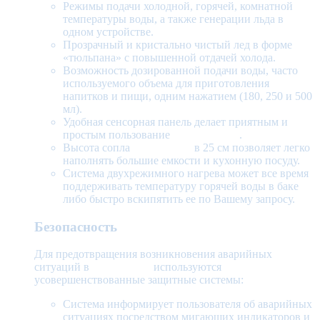
Режимы подачи холодной, горячей, комнатной
температуры воды, а также генерации льда в
одном устройстве.
Прозрачный и кристально чистый лед в форме
«тюльпана» с повышенной отдачей холода.
Возможность дозированной подачи воды, часто
используемого объема для приготовления
напитков и пищи, одним нажатием (180, 250 и 500
мл).
Удобная сенсорная панель делает приятным и
простым пользование
пурифайером
.
Высота сопла
пурифайера
в 25 см позволяет легко
наполнять большие емкости и кухонную посуду.
Система двухрежимного нагрева может все время
поддерживать температуру горячей воды в баке
либо быстро вскипятить ее по Вашему запросу.
Безопасность
Для предотвращения возникновения аварийных
ситуаций в
пурифайере
используются
усовершенствованные защитные системы:
Система информирует пользователя об аварийных
ситуациях посредством мигающих индикаторов и