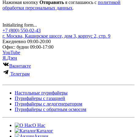
Нажимая кнопку
Отправить
я соглашаюсь с
политикой
обработки персональных данных
.
Отправить
Initializing form...
+7 (800) 550-02-43
г. Москва, Каширское шоссе, дом 3, корпус 2, стр. 9
Ежедневно 09:00-20:00
Офис: будни 09:00-17:00
YouTube
Я.Дзен
Вконтакте
Телеграм
Настольные пурифайеры
Пурифайеры с газацией
Пурифайеры с ледогенератором
Пурифайеры с обратным осмосом
О Нас
Каталог
Акции