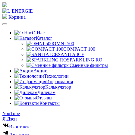
Корзина
О Нас
Каталог
OMNI 500
COMPACT 100
SANITA ICE
SPARKLING RO
Сменные фильтры
Акции
Технологии
Информация
Калькулятор
Дилерам
Отзывы
Контакты
YouTube
Я.Дзен
Вконтакте
Телеграм