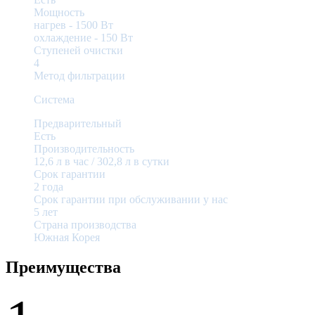
Мощность
нагрев - 1500 Вт
охлаждение - 150 Вт
Ступеней очистки
4
Метод фильтрации
Система
обратного осмоса
Предварительный
фильтр
Есть
Производительность
12,6 л в час / 302,8 л в сутки
Срок гарантии
2 года
Срок гарантии при обслуживании у нас
5 лет
Страна производства
Южная Корея
Преимущества