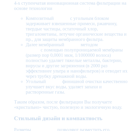
4-х ступенчатая инновационная система фильтрации на
основе технологии
обратного осмоса
:
Композитный
фильтр
с угольным блоком
задерживает взвешенные примеси, ржавчину,
твердые частицы, остаточный хлор,
тригалометаны, летучие органические вещества и
пр., для защиты мембранного фильтра.
Далее мембранный
фильтр
методом
обратного
осмоса
с помощью полупроницаемой мембраны
(размер пор 0,0001 мкм, 1/1000000 волоса)
полностью удаляет тяжелые металлы, бактерии,
вирусы и другие загрязнения (в 2000 раз
эффективнее ультра и нанофильтров) и отводит их
через трубку дренажной воды.
Угольный
фильтр
финишной очистки качественно
улучшает вкус воды, удаляет запахи и
растворенные газы.
Таким образом, после фильтрации Вы получаете
«кристально» чистую, полезную и экологичную воду.
Стильный дизайн и компактность
Размеры
пурифайера
позволяют разместить его,