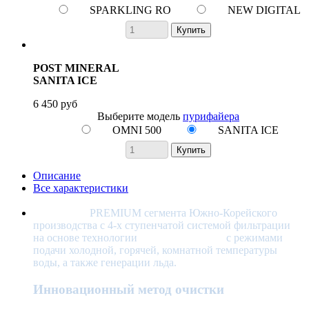
SPARKLING RO
NEW DIGITAL
Купить
POST MINERAL
SANITA ICE
6 450 руб
Выберите модель
пурифайера
OMNI 500
SANITA ICE
Купить
Описание
Все характеристики
Пурифайер
PREMIUM сегмента Южно-Корейского
производства с 4-х ступенчатой системой фильтрации
на основе технологии
обратного осмоса
с режимами
подачи холодной, горячей, комнатной температуры
воды, а также генерации льда.
Инновационный метод очистки