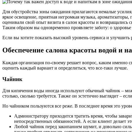
Для обустройства зоны ожидания прилагаются немалые усилия, 
яркое освещение, приятная негромкая музыка, ароматизаторы,
оценивали свой опыт визита в салон красоты и возвращались с
Таким образом вы одновременно проявляете заботу: о здоровье 
Если вы хотите показать высокий уровень сервиса и улучшить
Обеспечение салона красоты водой и н
Каждая организация по-своему решает вопрос, каким именно с
оценить каждый вариант и определиться, что все-таки лучше.
Чайник
Для кипячения воды иногда используют обычный чайник – можно
столько, сколько требуется. Также он эстетично выглядит – есл
Но чайником пользуются все реже. В последнее время это уров
Администратору приходится тратить время, чтобы завари
непосредственных обязанностей. А если клиент делает это
Любой чайник перед закипанием шумит, и довольно сильн
также требует отвлекать сотрудников на приготовление н