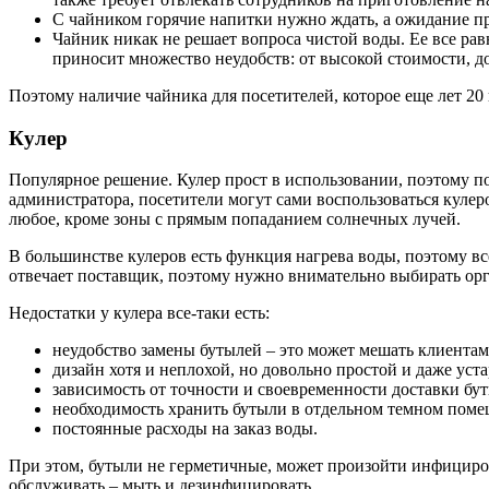
С чайником горячие напитки нужно ждать, а ожидание пр
Чайник никак не решает вопроса чистой воды. Ее все рав
приносит множество неудобств: от высокой стоимости, д
Поэтому наличие чайника для посетителей, которое еще лет 20 
Кулер
Популярное решение. Кулер прост в использовании, поэтому по
администратора, посетители могут сами воспользоваться куле
любое, кроме зоны с прямым попаданием солнечных лучей.
В большинстве кулеров есть функция нагрева воды, поэтому вс
отвечает поставщик, поэтому нужно внимательно выбирать орга
Недостатки у кулера все-таки есть:
неудобство замены бутылей – это может мешать клиентам
дизайн хотя и неплохой, но довольно простой и даже уст
зависимость от точности и своевременности доставки бут
необходимость хранить бутыли в отдельном темном поме
постоянные расходы на заказ воды.
При этом, бутыли не герметичные, может произойти инфициров
обслуживать – мыть и дезинфицировать.