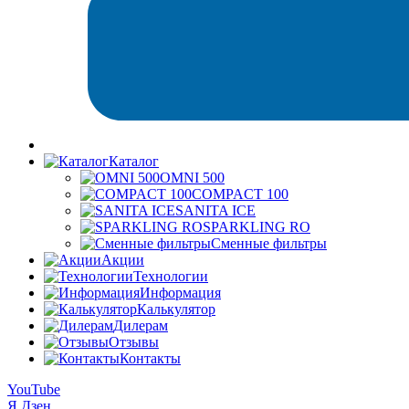
Каталог
OMNI 500
COMPACT 100
SANITA ICE
SPARKLING RO
Сменные фильтры
Акции
Технологии
Информация
Калькулятор
Дилерам
Отзывы
Контакты
YouTube
Я.Дзен