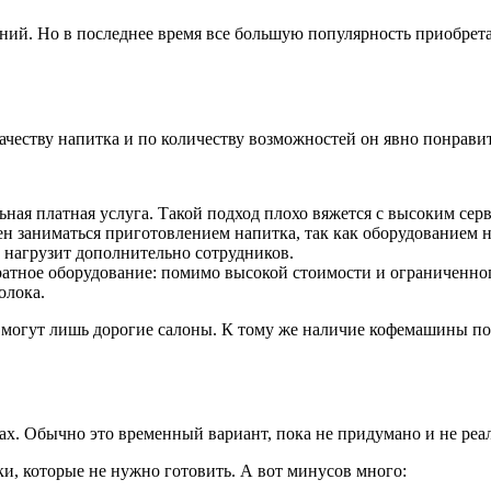
шений. Но в последнее время все большую популярность приобре
качеству напитка и по количеству возможностей он явно понрави
ьная платная услуга. Такой подход плохо вяжется с высоким сер
н заниматься приготовлением напитка, так как оборудованием н
и нагрузит дополнительно сотрудников.
ратное оборудование: помимо высокой стоимости и ограниченно
олока.
бе могут лишь дорогие салоны. К тому же наличие кофемашины п
ах. Обычно это временный вариант, пока не придумано и не реа
ки, которые не нужно готовить. А вот минусов много: