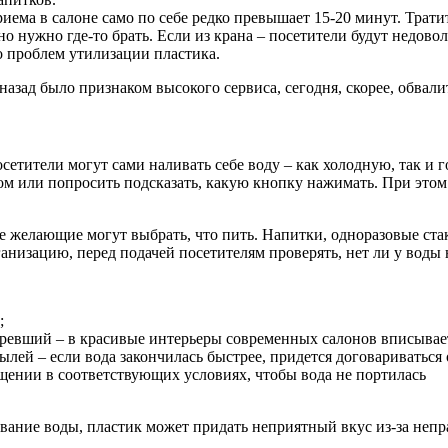
иема в салоне само по себе редко превышает 15-20 минут. Трати
но нужно где-то брать. Если из крана – посетители будут недов
о проблем утилизации пластика.
назад было признаком высокого сервиса, сегодня, скорее, обвал
сетители могут сами наливать себе воду – как холодную, так и 
ром или попросить подсказать, какую кнопку нажимать. При это
е желающие могут выбрать, что пить. Напитки, одноразовые стак
низацию, перед подачей посетителям проверять, нет ли у воды н
;
аревший – в красивые интерьеры современных салонов вписываетс
ылей – если вода закончилась быстрее, придется договариваться 
щении в соответствующих условиях, чтобы вода не портилась
ание воды, пластик может придать неприятный вкус из-за непр