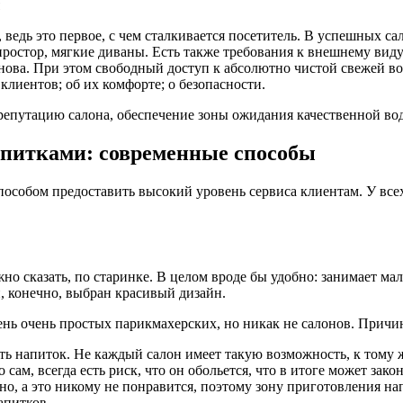
ведь это первое, с чем сталкивается посетитель. В успешных са
 простор, мягкие диваны. Есть также требования к внешнему ви
нова. При этом свободный доступ к абсолютно чистой свежей во
клиентов; об их комфорте; о безопасности.
 репутацию салона, обеспечение зоны ожидания качественной во
апитками: современные способы
пособом предоставить высокий уровень сервиса клиентам. У все
 сказать, по старинке. В целом вроде бы удобно: занимает мал
и, конечно, выбран красивый дизайн.
ень очень простых парикмахерских, но никак не салонов. Причи
ть напиток. Не каждый салон имеет такую возможность, к тому 
 сам, всегда есть риск, что он обольется, что в итоге может за
о, а это никому не понравится, поэтому зону приготовления н
апитков.